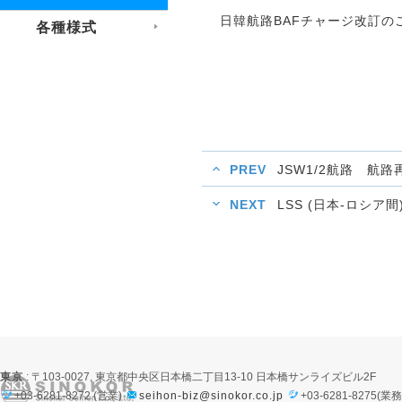
日韓航路BAFチャージ改訂のご
各種様式
PREV
JSW1/2航路 航
NEXT
LSS (日本-ロシア
東京
: 〒103-0027, 東京都中央区日本橋二丁目13-10 日本橋サンライズビル2F
+03-6281-8272 (営業)
seihon-biz@sinokor.co.jp
+03-6281-8275(業務