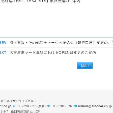
北航路/THS2, THS3, STS】航路改編のご案内
REV
海上運賃・その他諸チャージの振込先（銀行口座）変更のご
EXT
名古屋港ヤード混雑におけるOPEN日変更のご案内
3-10 日本橋サンライズビル2F
r.co.jp
+03-6281-8275(業務)
+03-6281-8192
seihon@sinokor.co.jp
町 2-2-7 山口興産堺筋ビル 2F