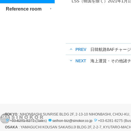
LSS（韓国を除く）2021年1月
Reference room
PREV
日韓航路BAFチャー
NEXT
海上運賃・その他諸
TOKYO
: NIHONBASHI SUNRISE BLDG 2F, 2-13-10 NIHONBASHI, CHOU-KU
+03-6281-8272 (Sales)
seihon-biz@sinokor.co.jp
+03-6281-8275 (Bus
OSAKA
: YAMAGUCHI KOUSAN SAKAISUJI BLDG 2F, 2-2-7, KYUTARO-MACH