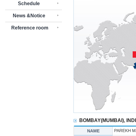
Schedule
News &Notice
Reference room
BOMBAY(MUMBAI), IND
PAREKH MA
NAME