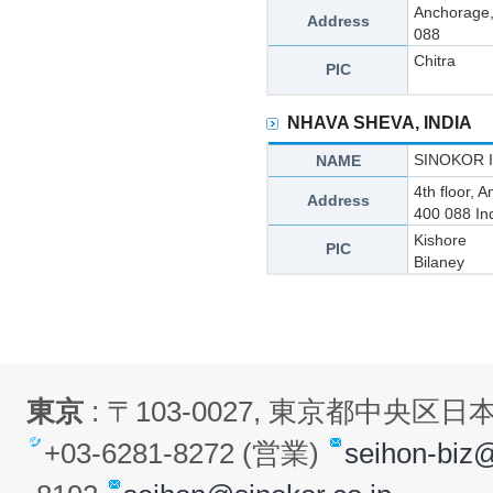
Anchorage,
Address
088
Chitra
PIC
NHAVA SHEVA, INDIA
SINOKOR I
NAME
4th floor,
Address
400 088 In
Kishore
PIC
Bilaney
東京
: 〒103-0027, 東京都中央
+03-6281-8272 (営業)
seihon-biz@