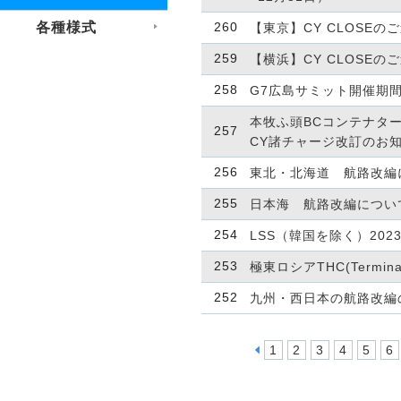
各種様式
260
【東京】CY CLOSEの
259
【横浜】CY CLOSEの
258
G7広島サミット開催期
本牧ふ頭BCコンテナタ
257
CY諸チャージ改訂のお
256
東北・北海道 航路改編
255
日本海 航路改編につい
254
LSS（韓国を除く）202
253
極東ロシアTHC(Termina
252
九州・西日本の航路改編
1
2
3
4
5
6