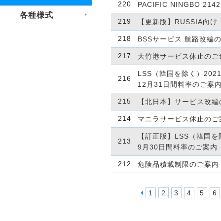
220
PACIFIC NINGBO
各種様式
219
【更新版】RUSSIA向け
218
BSSサービス 航路改編
217
大竹港サービス休止のご
LSS（韓国を除く）202
216
12月31日間料率のご案
215
【北日本】サービス改編
214
マニラサービス休止のご
【訂正版】LSS（韓国を除
213
9月30日間料率のご案内
212
危険品積載制限のご案内
1
2
3
4
5
6