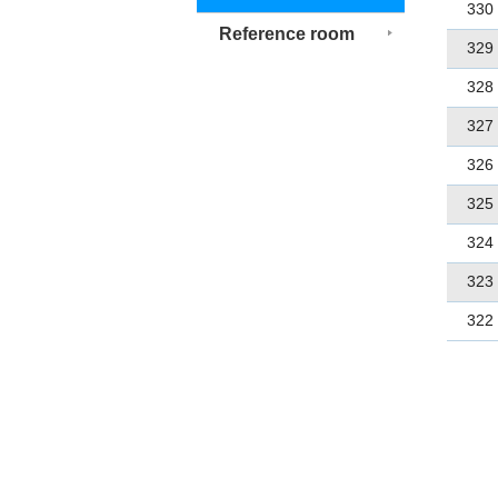
330
Reference room
329
328
327
326
325
324
323
322