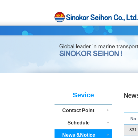
Sevice
News
Contact Point
No
Schedule
331
News &Notice