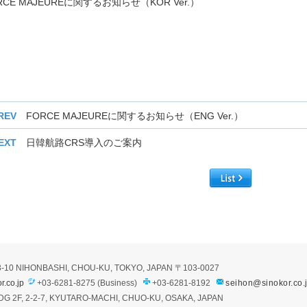
RCE MAJEUREに関するお知らせ（KOR Ver.）
REV
FORCE MAJEUREに関するお知らせ（ENG Ver.）
EXT
日韓航路CRS導入のご案内
3-10 NIHONBASHI, CHOU-KU, TOKYO, JAPAN
〒103-0027
r.co.jp
+03-6281-8275 (Business)
+03-6281-8192
seihon@sinokor.co.
G 2F, 2-2-7, KYUTARO-MACHI, CHUO-KU, OSAKA, JAPAN