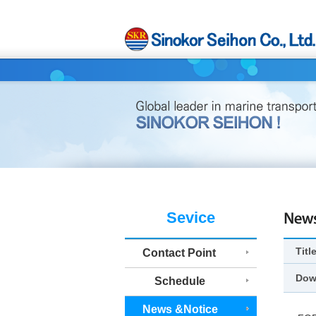
Sevice
Titl
Contact Point
Dow
Schedule
News &Notice