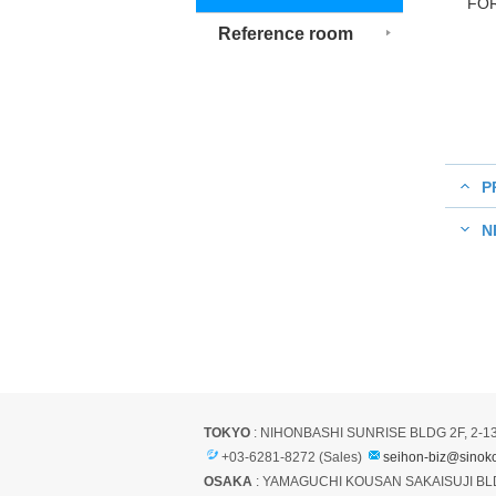
FO
Reference room
P
N
TOKYO
: NIHONBASHI SUNRISE BLDG 2F, 2-1
+03-6281-8272 (Sales)
seihon-biz@sinoko
OSAKA
: YAMAGUCHI KOUSAN SAKAISUJI BLD