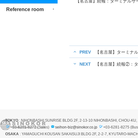
【名古屋】続報：ターミナルサー
Reference room
PREV
【名古屋】ターミナル
NEXT
【名古屋】続報②：タ
TOKYO
: NIHONBASHI SUNRISE BLDG 2F, 2-13-10 NIHONBASHI, CHOU-KU
+03-6281-8272 (Sales)
seihon-biz@sinokor.co.jp
+03-6281-8275 (Bus
OSAKA
: YAMAGUCHI KOUSAN SAKAISUJI BLDG 2F, 2-2-7, KYUTARO-MACH