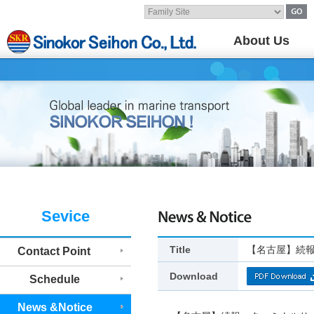
About Us
Sevice
Title
【名古屋】続報
Contact Point
Download
Schedule
News &Notice