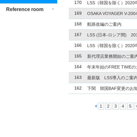
170
LSS（韓国を除く）202
Reference room
169
OSAKA VOYAGER V-
168
航路改編のご案内
167
LSS (日本-ロシア間) 2
166
LSS（韓国を除く）202
165
新代理店業務開始のご案
164
年末年始のFREE TIM
163
最新版 LSS導入のご案
162
下関 韓国BAF変更のお
1
2
3
4
5