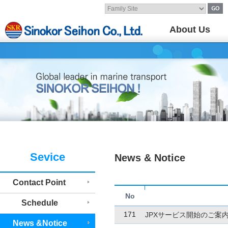
About Us
Sevice
News & Notice
Contact Point
No
Schedule
171
JPXサービス開始のご案
News &Notice