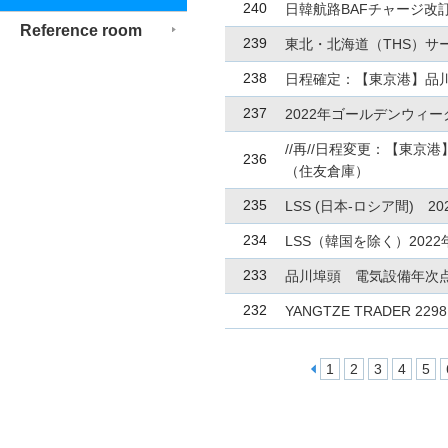
240
日韓航路BAFチャージ改訂
Reference room
239
東北・北海道（THS）サ
238
日程確定：【東京港】品川CY
237
2022年ゴールデンウィ
//再//日程変更：【東京港】
236
（住友倉庫）
235
LSS (日本-ロシア間) 
234
LSS（韓国を除く）202
233
品川埠頭 電気設備年次点
232
YANGTZE TRADER 
1
2
3
4
5