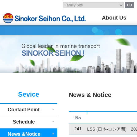
About Us
Sevice
News & Notice
Contact Point
No
Schedule
241
LSS (日本-ロシア間) 
News &Notice